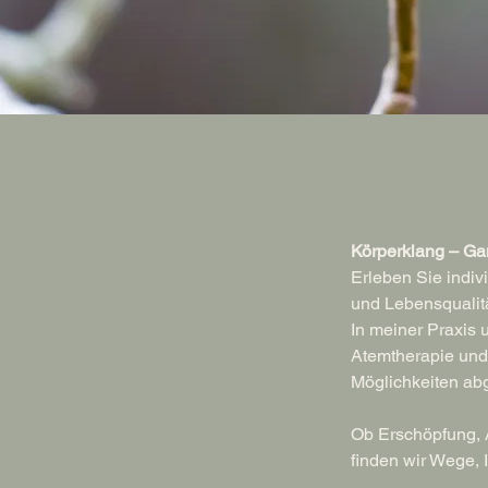
Körperklang – Ga
Erleben Sie indiv
und Lebensqualitä
In meiner Praxis 
Atemtherapie und 
Möglichkeiten abg
Ob Erschöpfung, 
finden wir Wege,