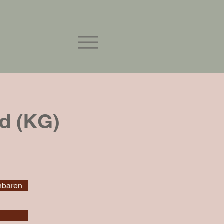
e
d (KG)
inbaren